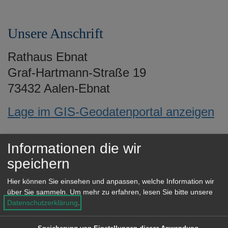
e
n
Unsere Anschrift
Rathaus Ebnat
Graf-Hartmann-Straße 19
73432 Aalen-Ebnat
Lage im GIS-Geodatenportal anzeigen
Informationen die wir
Öffnungszeiten
speichern
Termine nach Vereinbarung:
Hier können Sie einsehen und anpassen, welche Information wir
über Sie sammeln.
Um mehr zu erfahren, lesen Sie bitte unsere
Datenschutzerklärung
.
Montag, 8.30 bis 11.45 Uhr