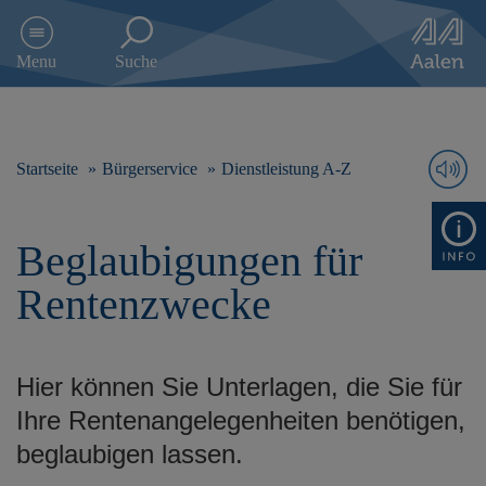
D
i
Menu
Suche
r
e
k
t
z
Startseite
Bürgerservice
Dienstleistung A-Z
u
m
I
Beglaubigungen für
n
h
Rentenzwecke
a
l
t
s
Hier können Sie Unterlagen, die Sie für
p
r
Ihre Rentenangelegenheiten benötigen,
i
beglaubigen lassen.
n
g