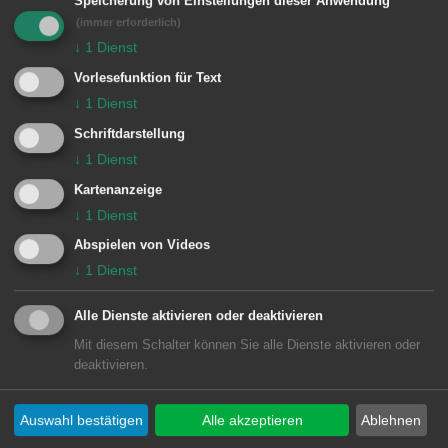
Dienstag, 8.30 bis 11.45 Uhr
Speicherung von Einstellungen dieser Anwendung
(immer erforderlich)
Mittwoch, 8.30 bis 11.45 Uhr
↓
1
Dienst
Donnerstag, 15 bis 18 Uhr
Vorlesefunktion für Text
Freitag, 8.30 bis 12 Uhr
↓
1
Dienst
Schriftdarstellung
↓
1
Dienst
Zuständige Dienststellen
Kartenanzeige
↓
1
Dienst
Ortsbehörde
Abspielen von Videos
(Rentenangelegenheiten)
↓
1
Dienst
Geschäftsstelle Waldhausen
Alle Dienste aktivieren oder deaktivieren
Mit diesem Schalter können Sie alle Dienste aktivieren oder
Geschäftsstelle Ebnat
deaktivieren.
Geschäftsstelle Fachsenfeld
Auswahl bestätigen
Alle akzeptieren
Ablehnen