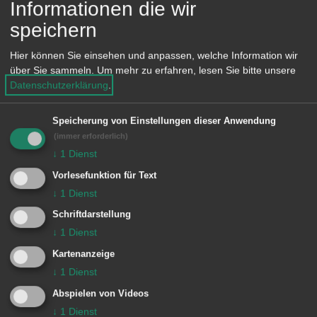
Informationen die wir
Eine vollständige Liste der städtischen
e
n
speichern
Grundstücksangebote für gewerbliche
Nutzung oder Wohnbebauung finden
Hier können Sie einsehen und anpassen, welche Information wir
über Sie sammeln.
Um mehr zu erfahren, lesen Sie bitte unsere
Sie - untergliedert nach Stadtbezirken -
Datenschutzerklärung
.
direkt auf aalen.de unter dem
Navigationspunkt "
Leben in Aalen /
Speicherung von Einstellungen dieser Anwendung
(immer erforderlich)
Wohnen in Aalen / Verfügbare
↓
1
Dienst
Bauplätze
".
Vorlesefunktion für Text
↓
1
Dienst
Darin erhalten Sie Details zu den
Schriftdarstellung
Baugebieten inklusive
↓
1
Dienst
Grundstückspreisen und Luftbildern.
Kartenanzeige
↓
1
Dienst
Abspielen von Videos
↓
1
Dienst