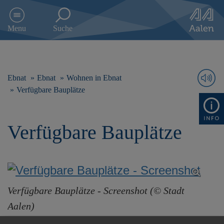
D
i
Menu
Suche
r
e
k
t
z
Ebnat
Ebnat
Wohnen in Ebnat
u
Verfügbare Bauplätze
m
I
n
Verfügbare Bauplätze
h
a
l
t
s
p
r
Verfügbare Bauplätze - Screenshot (© Stadt
i
Aalen)
n
g