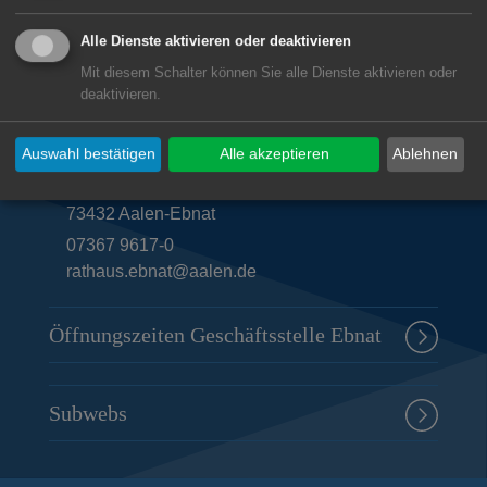
Alle Dienste aktivieren oder deaktivieren
Mit diesem Schalter können Sie alle Dienste aktivieren oder
deaktivieren.
Unsere Anschrift
Geschäftsstelle Ebnat
Auswahl bestätigen
Alle akzeptieren
Ablehnen
Graf-Hartmann-Straße 19
73432
Aalen-Ebnat
07367 9617-0
rathaus.ebnat@aalen.de
Öffnungszeiten Geschäftsstelle Ebnat
Subwebs