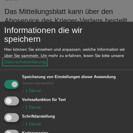
e
Das Mitteilungsblatt kann über den
n
Aboservice des Krieger-Verlags bestellt
Informationen die wir
werden.
speichern
Hier können Sie einsehen und anpassen, welche Information wir
über Sie sammeln.
Um mehr zu erfahren, lesen Sie bitte unsere
Link
Datenschutzerklärung
.
www.krieger-verlag.de/aboservice
Speicherung von Einstellungen dieser Anwendung
(immer erforderlich)
↓
1
Dienst
Zuständige Person
Vorlesefunktion für Text
↓
1
Dienst
Beate Knoblauch
Schriftdarstellung
Tel.:
07367/961712
↓
1
Dienst
Kartenanzeige