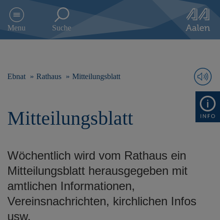
D
i
Menu
Suche
r
e
k
t
z
Ebnat
Rathaus
Mitteilungsblatt
u
m
I
Mitteilungsblatt
n
h
a
l
Wöchentlich wird vom Rathaus ein
t
s
Mitteilungsblatt herausgegeben mit
p
amtlichen Informationen,
r
i
Vereinsnachrichten, kirchlichen Infos
n
usw.
g