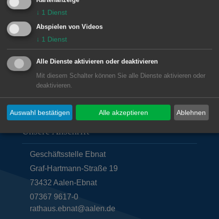
Fax:
07367 9617-19
↓
1
Dienst
E-Mail:
rathaus.ebnat@aalen.de
Abspielen von Videos
↓
1
Dienst
Alle Dienste aktivieren oder deaktivieren
Mit diesem Schalter können Sie alle Dienste aktivieren oder
deaktivieren.
Auswahl bestätigen
Alle akzeptieren
Ablehnen
Unsere Anschrift
Geschäftsstelle Ebnat
Graf-Hartmann-Straße 19
73432
Aalen-Ebnat
07367 9617-0
rathaus.ebnat@aalen.de