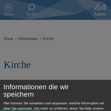
D
i
Menu
Suche
r
e
k
t
z
Ebnat
Infrastruktur
Kirche
u
m
I
n
Kirche
h
a
l
t
s
Informationen die wir
p
Kirchen
speichern
r
i
Hier können Sie einsehen und anpassen, welche Information wir
n
über Sie sammeln.
Um mehr zu erfahren, lesen Sie bitte unsere
g