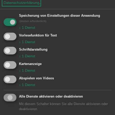
ZU KIRCHEN
Datenschutzerklärung
.
e
n
Speicherung von Einstellungen dieser Anwendung
(immer erforderlich)
Kirchengemeinden
↓
1
Dienst
Vorlesefunktion für Text
↓
1
Dienst
ZU KIRCHENGEMEINDEN
Schriftdarstellung
↓
1
Dienst
Kartenanzeige
↓
1
Dienst
Abspielen von Videos
Unsere Anschrift
↓
1
Dienst
Geschäftsstelle Ebnat
Alle Dienste aktivieren oder deaktivieren
Graf-Hartmann-Straße 19
Mit diesem Schalter können Sie alle Dienste aktivieren oder
73432
Aalen-Ebnat
deaktivieren.