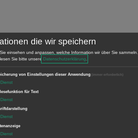
ationen die wir speichern
n-, Sport- und Festhallen der Stadt
Sie einsehen und anpassen, welche Information wir über Sie sammeln.
 lesen Sie bitte unsere
Datenschutzerklärung
.
icherung von Einstellungen dieser Anwendung
(immer erforderlich)
Dienst
lesefunktion für Text
Dienst
riftdarstellung
Dienst
tenanzeige
Dienst