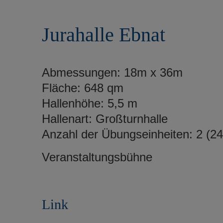
r
e
i
n
Jurahalle Ebnat
n
g
e
n
Abmessungen: 18m x 36m
Fläche: 648 qm
Hallenhöhe: 5,5 m
Hallenart: Großturnhalle
Anzahl der Übungseinheiten: 2 (
Veranstaltungsbühne
Link