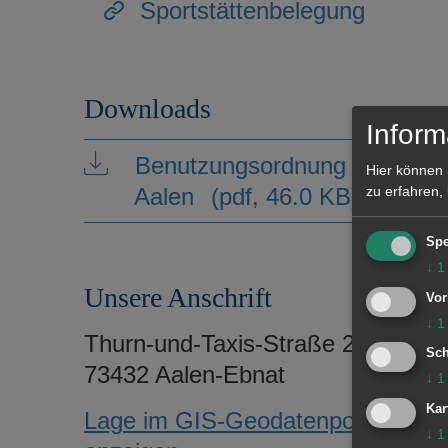
Sportstättenbelegung
Downloads
Inform
Benutzungsordnung für die Tur
Hier können 
Aalen
(pdf, 46.0 KB)
zu erfahren,
Spe
↓
1
Unsere Anschrift
Vor
↓
1
Thurn-und-Taxis-Straße 25
Sch
73432 Aalen-Ebnat
↓
1
Kar
Lage im GIS-Geodatenportal
↓
1