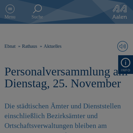
D
i
Menu
Suche
r
e
k
t
z
Ebnat
Rathaus
Aktuelles
u
m
I
Personalversammlung am
n
h
Dienstag, 25. November
a
l
t
s
Die städtischen Ämter und Dienststellen
p
r
einschließlich Bezirksämter und
i
Ortschaftsverwaltungen bleiben am
n
g