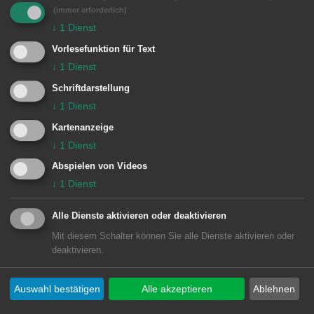
Die städtischen Kindertagesstätten sind
(immer erforderlich)
↓
1
Dienst
ganztägig geschlossen. Das Haus der
Vorlesefunktion für Text
Jugend hat von 13 bis 17 Uhr geöffnet,
↓
1
Dienst
der Jugendtreff Wasseralfingen von
Schriftdarstellung
12.15 bis
↓
1
Dienst
16 Uhr. Der Jugendtreff im
Kartenanzeige
WeststadtZentrum bleibt an diesem
↓
1
Dienst
Tag ganztägig geschlossen.
Abspielen von Videos
↓
1
Dienst
Der Kinder- und Jugendbereich im
Treffpunkt Rötenberg hat ab 14 Uhr
Alle Dienste aktivieren oder deaktivieren
geöffnet.
Mit diesem Schalter können Sie alle Dienste aktivieren oder
deaktivieren.
Auswahl bestätigen
Alle akzeptieren
Ablehnen
PNr. 703/2025