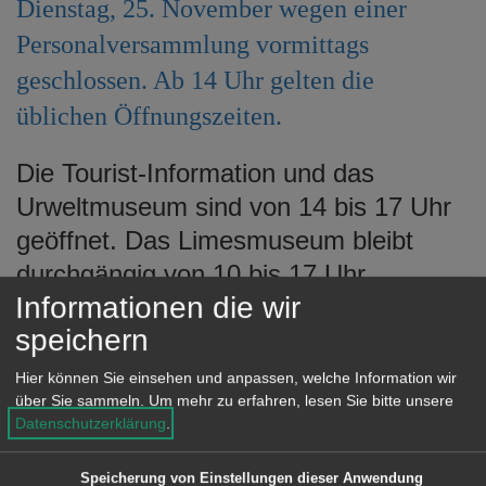
Dienstag, 25. November wegen einer
e
n
Personalversammlung vormittags
geschlossen. Ab 14 Uhr gelten die
üblichen Öffnungszeiten.
Die Tourist-Information und das
Urweltmuseum sind von 14 bis 17 Uhr
geöffnet. Das Limesmuseum bleibt
durchgängig von 10 bis 17 Uhr
Informationen die wir
geöffnet.
speichern
Die Stadtbibliothek Aalen ist an diesem
Tag ab 13 Uhr geöffnet.
Hier können Sie einsehen und anpassen, welche Information wir
über Sie sammeln.
Um mehr zu erfahren, lesen Sie bitte unsere
Die Begegnungsstätte Bürgerspital hat
Datenschutzerklärung
.
vormittags geschlossen und ist ab 14
Uhr geöffnet.
Speicherung von Einstellungen dieser Anwendung